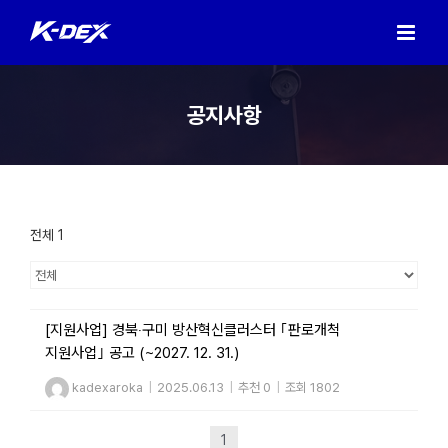
Skip
to
content
공지사항
전체 1
[지원사업] 경북‧구미 방산혁신클러스터 ｢판로개척
지원사업｣ 공고 (~2027. 12. 31.)
kadexaroka
|
2025.06.13
|
추천 0
|
조회 1802
1