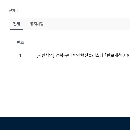
전체 1
전체
공지사항
번호
[지원사업] 경북‧구미 방산혁신클러스터 ｢판로개척 지원사업｣ 
1