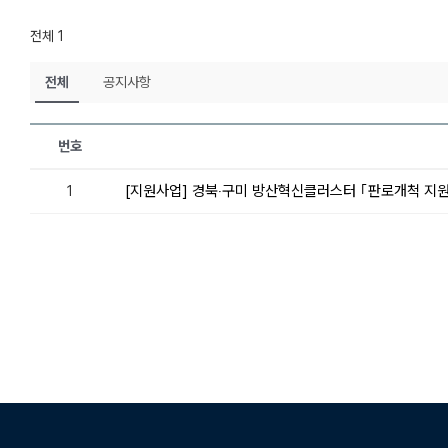
전체 1
전체
공지사항
번호
[지원사업] 경북‧구미 방산혁신클러스터 ｢판로개척 지원사업｣ 
1