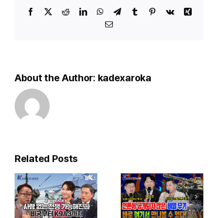
개발책임자
Facebook
X
Reddit
LinkedIn
WhatsApp
Telegram
Tumblr
Pinterest
Vk
Xing
‘이운동’
Email
박사님
–
KADEX
특별기획
About the Author:
kadexaroka
2024
집
KADEX
Related Posts
현장을가다!
세계적인
KADEX
수준으로
2024
올라선 K-
대한민국