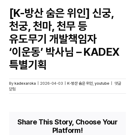
[K-방산 숨은 위인] 신궁,
천궁, 천마, 천무 등
유도무기 개발책임자
‘이운동’ 박사님 – KADEX
특별기획
[K-
By
kadexaroka
|
2026-04-03
|
K-방산 숨은 위인
,
youtube
|
댓글
방산
닫힘
숨은
위인]
신궁,
천궁,
천마,
Share This Story, Choose Your
천무
Platform!
등
유도무기