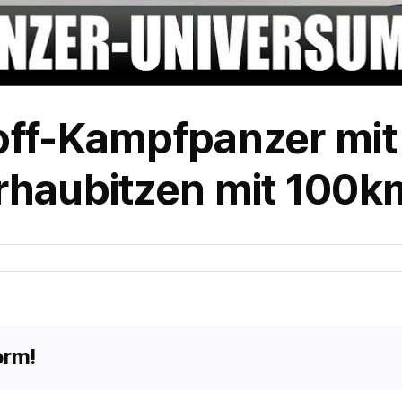
off-Kampfpanzer mi
haubitzen mit 100km
orm!