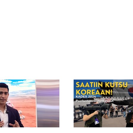
KADEX 2024: Mighty
EL TAN
Finland Travel Vlog
BLACK PA
Korealaisille
uolustusvälinemessuille