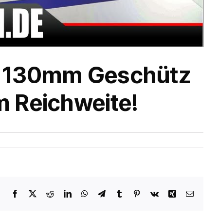
t 130mm Geschütz
 Reichweite!
Facebook
X
Reddit
LinkedIn
WhatsApp
Telegram
Tumblr
Pinterest
Vk
Xing
Email