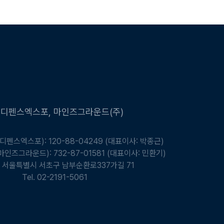
)디펜스엑스포, 마인즈그라운드(주)
펜스엑스포): 120-88-04249 (대표이사: 박종근)
인즈그라운드): 732-87-01581 (대표이사: 민환기)
ce. 서울특별시 서초구 남부순환로337가길 71
Tel. 02-2191-5061