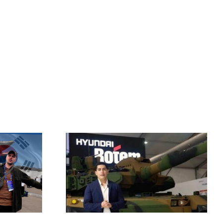
Korea & The
Changing Global
QUE K2
Arms Market – Inside
NTHER!
Korea’s Biggest
Defence Exhibition
(KADEX)