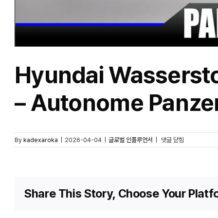
Hyundai Wasserst
– Autonome Panzer
Hyundai
By
kadexaroka
|
2026-04-04
|
글로벌 인플루언서
|
댓글 닫힘
Wasserstoff-
Kampfpanzer
mit
130mm
Geschütz
Share This Story, Choose Your Platf
–
Autonome
Panzerhaubitzen