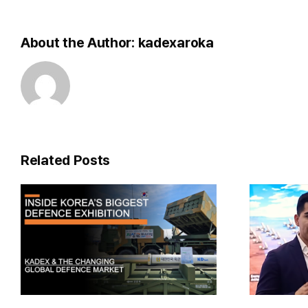
mit
100km
Reichweite!
About the Author:
kadexaroka
Related Posts
¡EL ARMAS LASER
e
DE COREA DEL SUR!
#armapedia
p