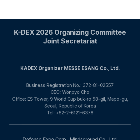
토크쇼
|
공개한다! |
ngung),
10월 20일
국방홍보원
MBC경남
–
K-DEX 2026 Organizing Committee
Joint Secretariat
KADEX Organizer MESSE ESANG Co., Ltd.
Business Registration No.: 372-81-02557
CEO: Wonpyo Cho
Office: ES Tower, 9 World Cup buk-ro 58-gil, Mapo-gu,
Seoul, Republic of Korea
Tel: +82-2-6121-6378
Defense Expo Corp., Mindsground Co., Ltd.