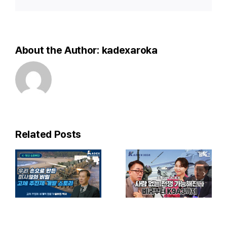
About the Author:
kadexaroka
]
nt
[밀톡2
2024
풀버전] 특집
KADEX
밀톡 in
Related Posts
현장을가다!
’
KADEX |
세계적인
최초공개
수준으로
s
K무기
와
올라선 K-
미래 전장
방산! 언론에
gung),
한눈에 보기! |
공개되지 않은
yungung),
신개념 방산
비밀 무기들을