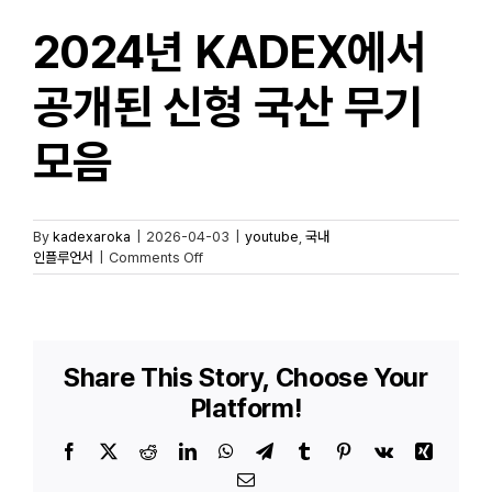
2024년 KADEX에서
공개된 신형 국산 무기
모음
By
kadexaroka
|
2026-04-03
|
youtube
,
국내
on
인플루언서
|
Comments Off
2024년
KADEX에서
공개된
신형
국산
Share This Story, Choose Your
무기
Platform!
모음
Facebook
X
Reddit
LinkedIn
WhatsApp
Telegram
Tumblr
Pinterest
Vk
Xing
Email