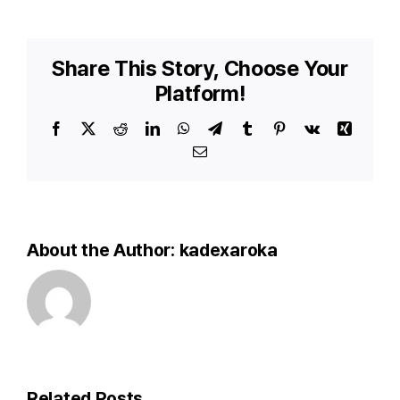
2024”
국방의
심장
계룡대에서
Share This Story, Choose Your
개최
Platform!
Facebook
X
Reddit
LinkedIn
WhatsApp
Telegram
Tumblr
Pinterest
Vk
Xing
Email
About the Author:
kadexaroka
Related Posts