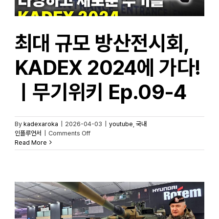
차륜형자주포
#
차륜형장갑차
#
최대 규모 방산전시회,
샤를세환
#
이세환
KADEX 2024에 가다!
ㅣ무기위키 Ep.09-4
By
kadexaroka
|
2026-04-03
|
youtube
,
국내
on
인플루언서
|
Comments Off
최대
Read More
규모
방산전시회,
KADEX
2024에
가다!
ㅣ무기위키
Ep.09-
4