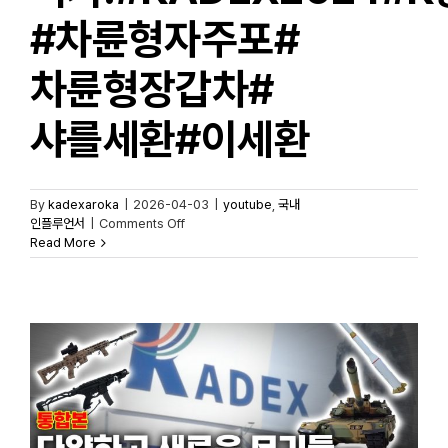
#차륜형자주포#
차륜형장갑차#
샤를세환#이세환
By
kadexaroka
|
2026-04-03
|
youtube
,
국내
on
인플루언서
|
Comments Off
[이슈점검]
Read More
KADEX
보고서
-1부-
진격의
K-
방산
진정한
노다지는
여기!#KADEX2024#K방산
#