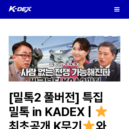
Skip
to
content
[밀톡2 풀버전] 특집
밀톡 in KADEX |
최초공개 K무기
와