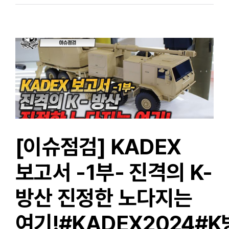
KADEX
현장을가다!
세계적인
수준으로
올라선
K-
방산!
언론에
공개되지
않은
비밀
무기들을
공개한다!
|
[이슈점검] KADEX
국방홍보원
보고서 -1부- 진격의 K-
방산 진정한 노다지는
여기!#KADEX2024#