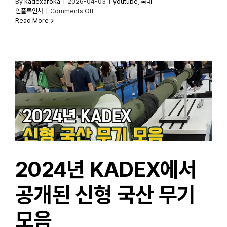
By
kadexaroka
|
2026-04-03
|
youtube
,
국내
on
인플루언서
|
Comments Off
국내외
Read More
최신
무기는
다
모였다:
KADEX
2024
New
Weapons:
KADEX
2024
2024년 KADEX에서
공개된 신형 국산 무기
모음