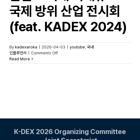
국제 방위 산업 전시회
(feat. KADEX 2024)
By
kadexaroka
|
2026-04-03
|
youtube
,
국내
on
인플루언서
|
Comments Off
안가면
Read More
10년동안
후회
할껄!!.
역대
최대규모
국제
방위
산업
전시회
(feat.
KADEX
K-DEX 2026 Organizing Committee
2024)