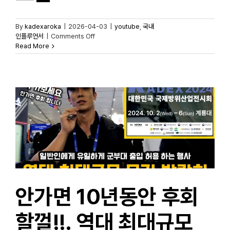
By
kadexaroka
|
2026-04-03
|
youtube
,
국내
on
인플루언서
|
Comments Off
2024년
Read More
KADEX에서
공개된
신형
국산
무기
모음
안가면 10년동안 후회
할껄!!. 역대 최대규모