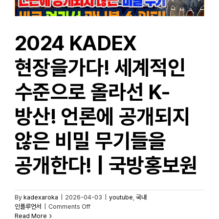
와
미래
전장
한눈에
2024 KADEX
보기!
|
신개념
현장을가다! 세계적인
방산
토크쇼
수준으로 올라선 K-
|
10월
방산! 언론에 공개되지
20일
MBC경남
않은 비밀 무기들을
공개한다! | 국방홍보원
By
kadexaroka
|
2026-04-03
|
youtube
,
국내
on
인플루언서
|
Comments Off
2024
Read More