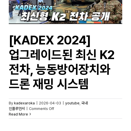
[KADEX 2024]
업그레이드된 최신 K2
전차, 능동방어장치와
드론 재밍 시스템
By
kadexaroka
|
2026-04-03
|
youtube
,
국내
on
인플루언서
|
Comments Off
[KADEX
Read More
2024]
업그레이드된
최신