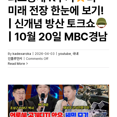
미래 전장 한눈에 보기!
| 신개념 방산 토크쇼
| 10월 20일 MBC경남
By
kadexaroka
|
2026-04-03
|
youtube
,
국내
on
인플루언서
|
Comments Off
[밀톡2
Read More
풀버전]
특집
밀톡
in
KADEX
|
최초공개
K무기