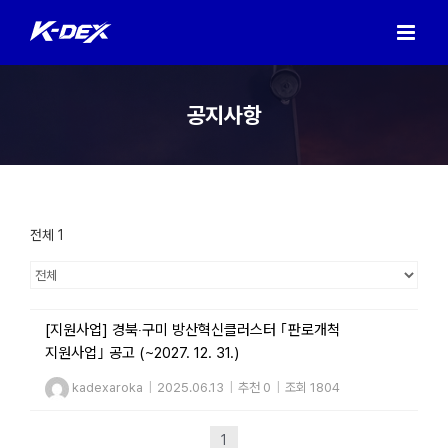
Skip
to
content
공지사항
전체 1
[지원사업] 경북‧구미 방산혁신클러스터 ｢판로개척
지원사업｣ 공고 (~2027. 12. 31.)
kadexaroka
|
2025.06.13
|
추천 0
|
조회 1804
1