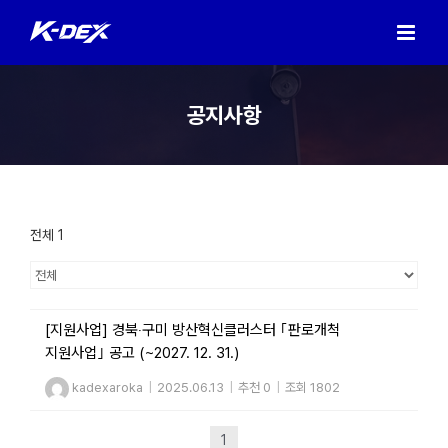
Skip
to
content
공지사항
전체 1
[지원사업] 경북‧구미 방산혁신클러스터 ｢판로개척
지원사업｣ 공고 (~2027. 12. 31.)
kadexaroka
|
2025.06.13
|
추천 0
|
조회 1802
1