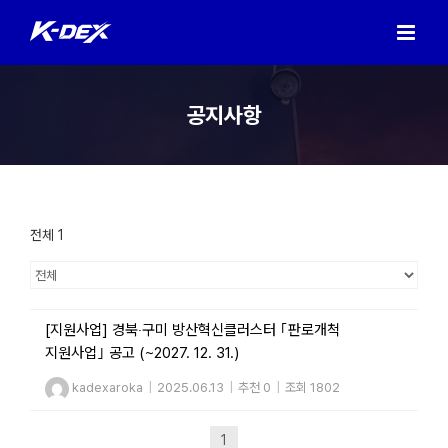
Skip
to
content
공지사항
전체 1
[지원사업] 경북‧구미 방산혁신클러스터 ｢판로개척
지원사업｣ 공고 (~2027. 12. 31.)
kadexaroka
|
2025.06.13
|
추천 0
|
조회 1802
1