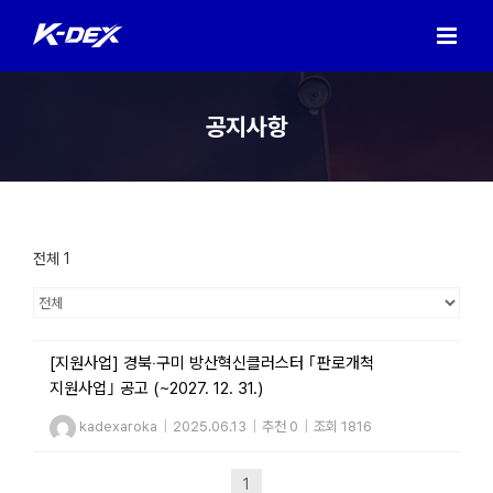
Skip
to
content
공지사항
전체 1
[지원사업] 경북‧구미 방산혁신클러스터 ｢판로개척
지원사업｣ 공고 (~2027. 12. 31.)
kadexaroka
|
2025.06.13
|
추천 0
|
조회 1816
1